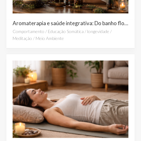
Aromaterapia e saúde integrativa: Do banho florestal ao relaxamento profundo
Comportamento
/
Educação Somática
/
longevidade
/
Meditação
/
Meio Ambiente