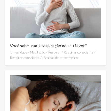
Você sabe usar a respiração ao seu favor?
longevidade
/
Meditação
/
Respirar
/
Respirar consciente
/
Respirar consciente
/
técnicas de relaxamento