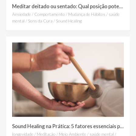
Meditar deitado ou sentado: Qual posição potencializa mais os benefícios da meditação?
Ansiedade
/
Comportamento
/
Mudança de Hábitos
/
saúde
mental
/
Sons da Cura
/
Sound Healing
Sound Healing na Prática: 5 fatores essenciais para uma experiência profunda de cura e relaxamento
longevidade
/
Meditação
/
Meio Ambiente
/
saúde mental
/