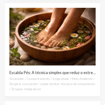
Escalda Pés: A técnica simples que reduz o estresse e promove relaxamento profundo
Ansiedade
/
Comportamento
/
longevidade
/
Meio Ambiente
/
Respirar consciente
/
saúde mental
/
técnicas de relaxamento
/
Terapias Integrativas