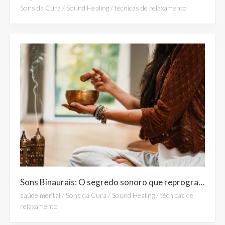
Sons da Cura
/
Sound Healing
/
técnicas de relaxamento
Sons Binaurais: O segredo sonoro que reprograma o cérebro e promove relaxamento profundo
saúde mental
/
Sons da Cura
/
Sound Healing
/
técnicas de
relaxamento