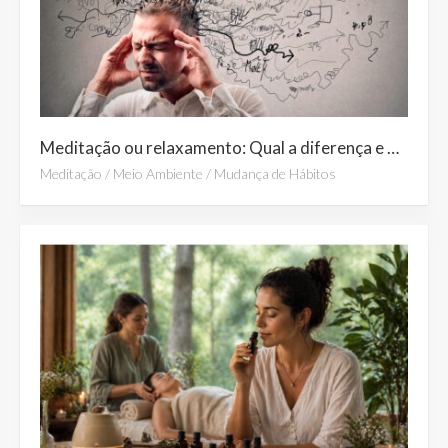
Meditação ou relaxamento: Qual a diferença e qual prática escolher no dia a dia?
Meditação
/
Meio Ambiente
/
Mudança de Hábitos