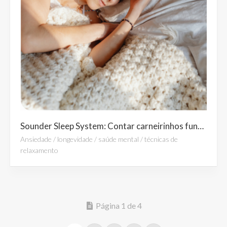
Sounder Sleep System: Contar carneirinhos funciona ou seu corpo precisa de outra estratégia para dormir melhor?
Ansiedade
/
longevidade
/
saúde mental
/
técnicas de
relaxamento
Página 1 de 4