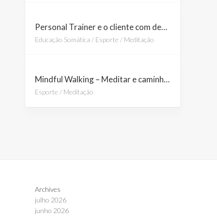
Personal Trainer e o cliente com depressão e ansiedade
Educação Somática
/
Esporte
/
Meditação
Mindful Walking – Meditar e caminhar ao mesmo tempo? (Parte 1)
Esporte
/
Meditação
Archives
julho 2026
junho 2026