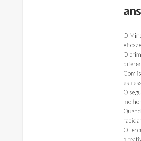
ans
O Mind
eficaz
O prim
difere
Com is
estres
O segu
melhor
Quando
rapida
O terc
a reat