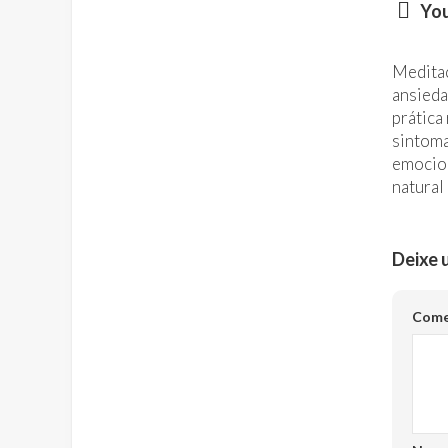
You
Medita
ansied
prática
sintoma
emocio
natural
Deixe 
Come