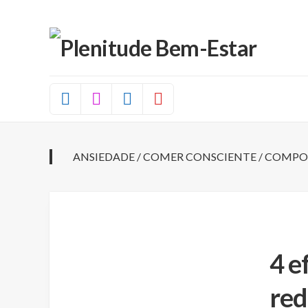
Skip
to
content
ANSIEDADE
/
COMER CONSCIENTE
/
COMPO
4 e
red