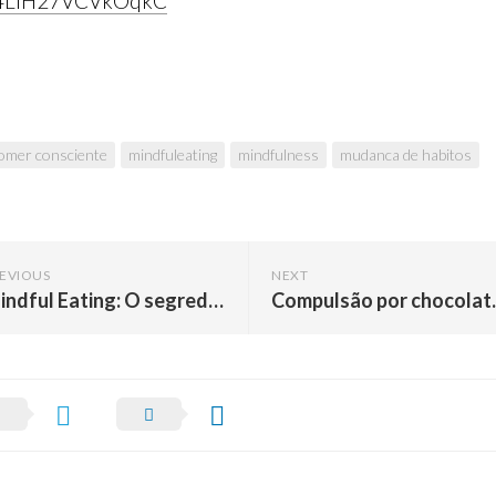
4LIH27VCVkOqkC
omer consciente
mindfuleating
mindfulness
mudanca de habitos
EVIOUS
NEXT
Mindful Eating: O segredo do emagrecimento sustentável que vai muito além da dieta
Compulsão por chocolate: Co