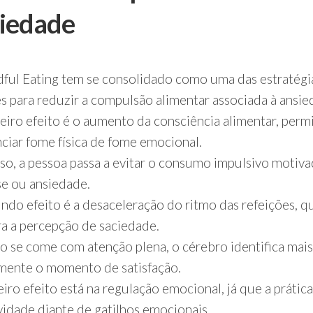
iedade
ful Eating tem se consolidado como uma das estratégi
es para reduzir a compulsão alimentar associada à ansie
eiro efeito é o aumento da consciência alimentar, perm
nciar fome física de fome emocional.
so, a pessoa passa a evitar o consumo impulsivo motiv
se ou ansiedade.
ndo efeito é a desaceleração do ritmo das refeições, q
a a percepção de saciedade.
 se come com atenção plena, o cérebro identifica mais
mente o momento de satisfação.
eiro efeito está na regulação emocional, já que a prátic
ividade diante de gatilhos emocionais.