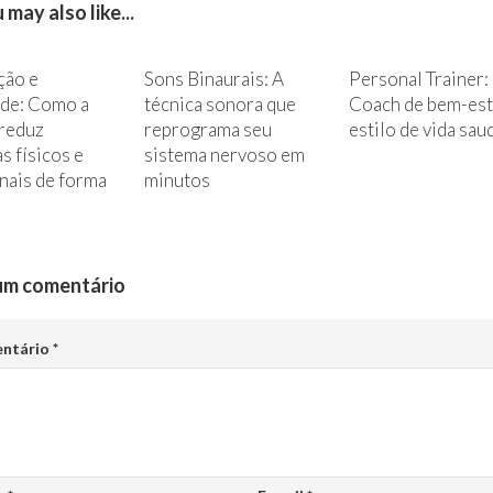
 may also like...
ção e
Sons Binaurais: A
Personal Trainer:
ade: Como a
técnica sonora que
Coach de bem-est
 reduz
reprograma seu
estilo de vida sau
s físicos e
sistema nervoso em
nais de forma
minutos
um comentário
ntário
*