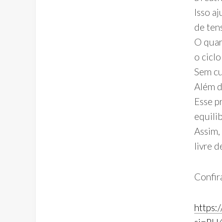
Isso a
de ten
O quar
o cicl
Sem cu
Além d
Esse p
equili
Assim,
livre d
Confir
https: