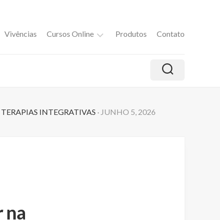
Vivências
Cursos Online
Produtos
Contato
M
i
n
d
f
/
TERAPIAS INTEGRATIVAS
· JUNHO 5, 2026
u
l
E
a
t
i
n
g
c
o
 na
m