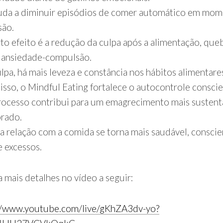
juda a diminuir episódios de comer automático em mo
são.
to efeito é a redução da culpa após a alimentação, qu
o ansiedade-compulsão.
lpa, há mais leveza e constância nos hábitos alimentare
isso, o Mindful Eating fortalece o autocontrole conscie
rocesso contribui para um emagrecimento mais sustent
brado.
 a relação com a comida se torna mais saudável, conscie
e excessos.
a mais detalhes no vídeo a seguir:
//www.youtube.com/live/gKhZA3dv-yo?