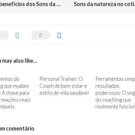
4 benefícios dos Sons da Cura? Sound Healing para Terapeutas Integrativos
Sons da natureza 
 may also like...
entos do
Personal Trainer: O
Ferramentas simp
ng que mudam
Coach de bem-estar e
resultados
: A chave para
estilo de vida saudável
poderosos: O se
rmações reais
do coaching que
ntáveis
realmente funcio
um comentário