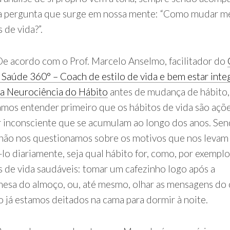
 pergunta que surge em nossa mente: “Como mudar m
 de vida?”.
ordo com o Prof. Marcelo Anselmo, facilitador do
 Saúde 360° – Coach de estilo de vida e bem estar integ
da Neurociência do Hábito
antes de mudança de hábito,
amos entender primeiro que os hábitos de vida são açõ
r inconsciente que se acumulam ao longo dos anos. Se
 não nos questionamos sobre os motivos que nos levam
á-lo diariamente, seja qual hábito for, como, por exempl
s de vida saudáveis: tomar um cafezinho logo após a
esa do almoço, ou, até mesmo, olhar as mensagens do 
 já estamos deitados na cama para dormir à noite.