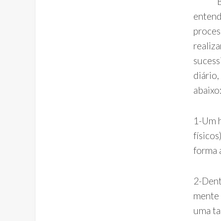
Basea
entend
proces
realiz
sucess
diário
abaixo
1-Um h
físico
forma 
2-Dent
mente 
uma ta