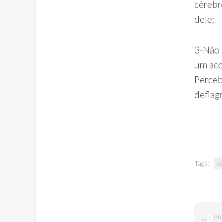
cérebr
dele;
3-Não 
um aco
Perceb
deflag
Tags:
c
PR