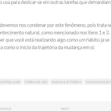
o usa para dedicar-se em outras tarefas que demandam
devemos nos condenar por este fenômeno, pois trata-s
ntecimento natural, como mencionado nos itens 1 e 2.
er que você está realizando algo como um hábito já se
ra como o início da trajetória da mudança em si;
oaching saude
habitos de vida
mudanca de hábitos
neurociencia do 
EVIOUS
NEXT