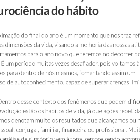
rociência do hábito
ximação do final do ano é um momento que nos traz ref
as dimensões da vida, visando a melhoria das nossas ati
tamentos para o ano novo que teremos no decorrer d
 É um período muitas vezes desafiador, pois voltamos à
es para dentro de nós mesmos, fomentando assim um
so de autoconhecimento, capaz de superar crenças limi
o desse contexto dos fenômenos que podem dificu
evolução estão os hábitos de vida, já que ações repetid
amos denotam muito os resultados que alcançamos ou 
ssoal, conjugal, familiar, financeira ou profissional. Mui
a análise de si próprio vem à tona, sempre sendo acom