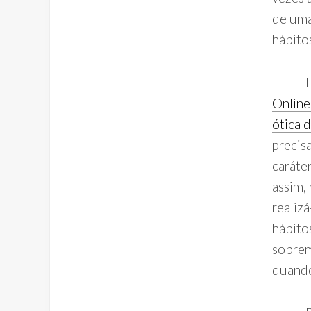
de uma
hábitos
De ac
Online
ótica 
precis
caráte
assim,
realiz
hábito
sobrem
quando