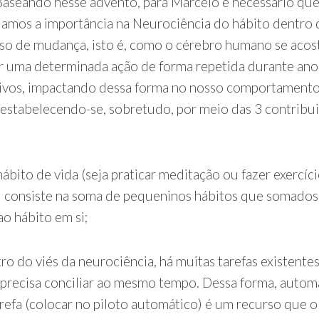
ndo nesse advento, para Marcelo é necessário qu
amos a importância na Neurociência do hábito dentro 
so de mudança, isto é, como o cérebro humano se acos
ar uma determinada ação de forma repetida durante ano
ivos, impactando dessa forma no nosso comportament
, estabelecendo-se, sobretudo, por meio das 3 contribu
:
ábito de vida (seja praticar meditação ou fazer exercíc
s) consiste na soma de pequeninos hábitos que somados
ao hábito em si;
ro do viés da neurociência, há muitas tarefas existente
precisa conciliar ao mesmo tempo. Dessa forma, autom
refa (colocar no piloto automático) é um recurso que o