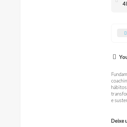
You
Fundam
coachi
hábitos
transfo
e suste
Deixe 