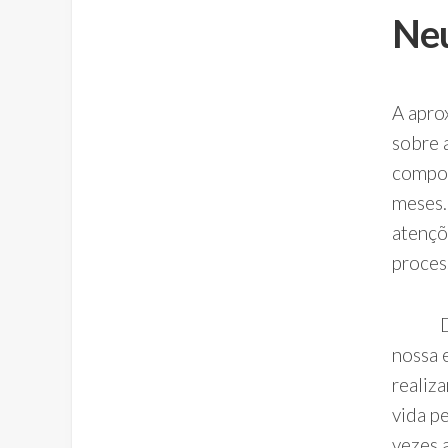
Neu
A apro
sobre 
compor
meses.
atençõ
proces
Dentr
nossa 
realiz
vida pe
vezes 