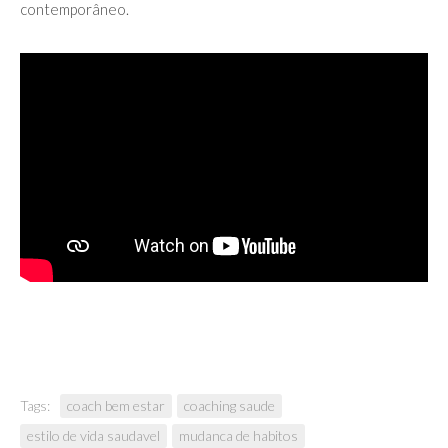
contemporâneo.
Tags:
coach bem estar
coaching saude
estilo de vida saudavel
mudanca de habitos