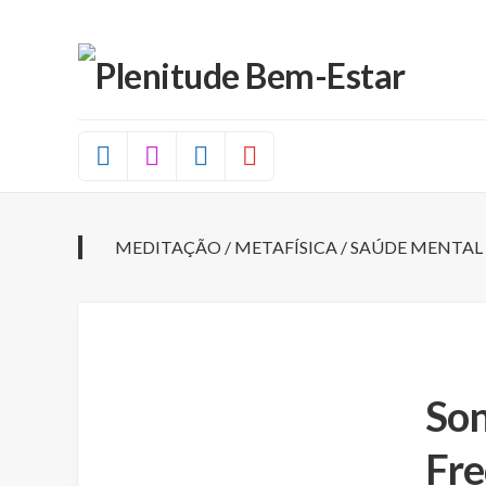
Skip
to
content
MEDITAÇÃO
/
METAFÍSICA
/
SAÚDE MENTAL
Son
Fre