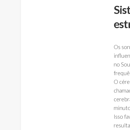
Sis
est
Os son
influe
no Sou
frequê
O cére
chamad
cerebr
minuto
Isso f
result