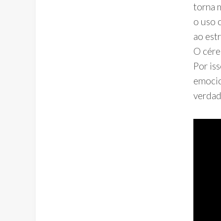
torna 
o uso 
ao estr
O cére
Por is
emocio
verdad