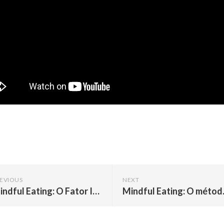
EVIOUS
NEXT
Mindful Eating: O Fator Invisível que decide o sucesso do emagrecimento
Mindful Eating: O