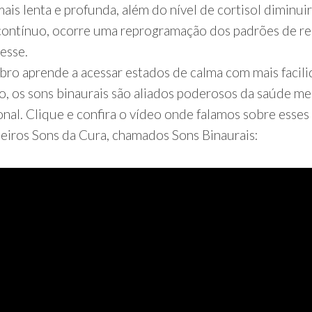
mais lenta e profunda, além do nível de cortisol diminui
contínuo, ocorre uma reprogramação dos padrões de re
esse.
bro aprende a acessar estados de calma com mais facili
so, os sons binaurais são aliados poderosos da saúde me
nal. Clique e confira o vídeo onde falamos sobre esses
eiros Sons da Cura, chamados Sons Binaurais: