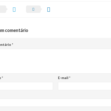
um comentário
ntário
*
e
*
E-mail
*