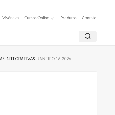
Vivências
Cursos Online
Produtos
Contato
M
i
n
d
f
AS INTEGRATIVAS
· JANEIRO 16, 2026
u
l
E
a
t
i
n
g
c
o
m