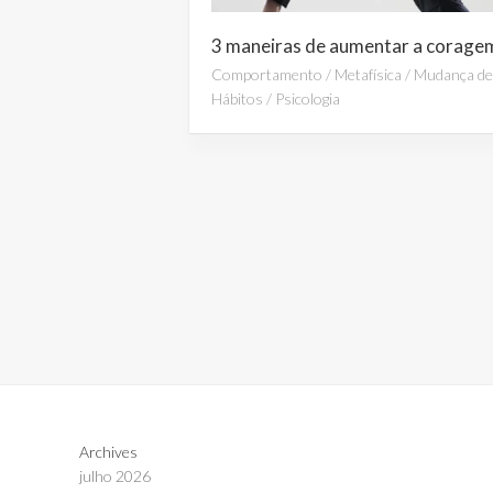
Comportamento
/
Metafísica
/
Mudança de
Hábitos
/
Psicologia
Archives
julho 2026