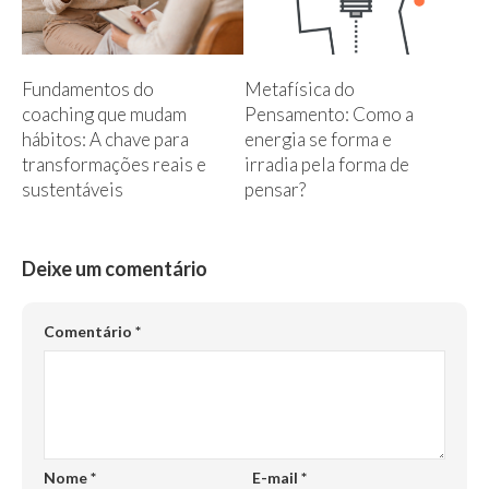
Fundamentos do
Metafísica do
coaching que mudam
Pensamento: Como a
hábitos: A chave para
energia se forma e
transformações reais e
irradia pela forma de
sustentáveis
pensar?
Deixe um comentário
Comentário
*
Nome
*
E-mail
*