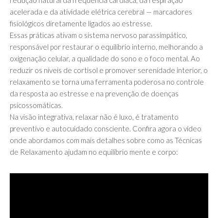
acelerada e da atividade elétrica cerebral — marcadores
fisiológicos diretamente ligados ao estresse.
Essas práticas ativam o sistema nervoso parassimpático,
responsável por restaurar o equilíbrio interno, melhorando a
oxigenação celular, a qualidade do sono e o foco mental. Ao
reduzir os níveis de cortisol e promover serenidade interior, o
relaxamento se torna uma ferramenta poderosa no controle
da resposta ao estresse e na prevenção de doenças
psicossomáticas.
Na visão integrativa, relaxar não é luxo, é tratamento
preventivo e autocuidado consciente. Confira agora o vídeo
onde abordamos com mais detalhes sobre como as Técnicas
de Relaxamento ajudam no equilíbrio mente e corpo: