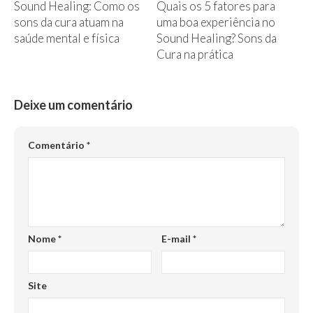
Sound Healing: Como os
Quais os 5 fatores para
sons da cura atuam na
uma boa experiência no
saúde mental e física
Sound Healing? Sons da
Cura na prática
Deixe um comentário
Comentário
*
Nome
*
E-mail
*
Site