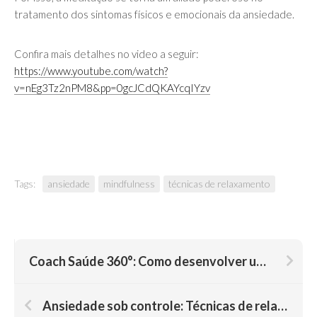
tratamento dos sintomas físicos e emocionais da ansiedade.
Confira mais detalhes no video a seguir:
https://www.youtube.com/watch?
v=nEg3Tz2nPM8&pp=0gcJCdQKAYcqIYzv
Tags:
ansiedade
mindfulness
técnicas de relaxamento
Coach Saúde 360°: Como desenvolver uma visão integral de bem-estar e transformar seu estilo de vida
Ansiedade sob controle: Técnicas de relaxamento que começam no corpo ou na mente?