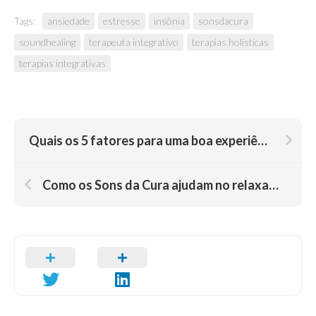
Tags:
ansiedade
estresse
insônia
sonsdacura
soundhealing
terapeuta integrativo
terapias holísticas
terapias integrativas
Quais os 5 fatores para uma boa experiência no Sound Healing? Sons da Cura na prática
Como os Sons da Cura ajudam no relaxamento? Percepção das paisagens na saúde mental